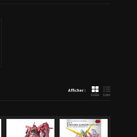
Promo!
Promo!
Promo!
Afficher :
Ultraman Tiga statuette Special Effects...
Ultraman Tiga Statuette Special Effects...
Power Rangers Lightning Collection...
Grille
Liste
19,90 €
19,90 €
38,00 €
14,90 €
34,20 €
79,00 €
-10%