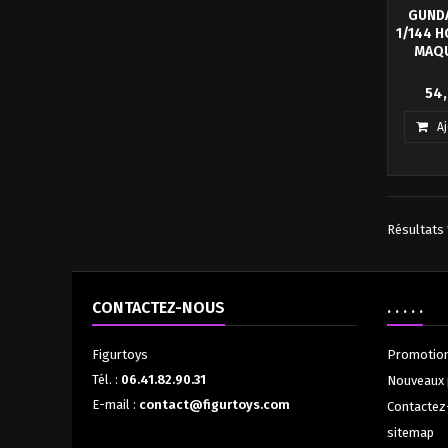
GUND
1/144 
MAQU
Maquett
54,
en P
assembl
A
Résultats 1
CONTACTEZ-NOUS
. . . . .
Figurtoys
Promotio
Tél. :
06.41.82.90.31
Nouveaux 
E-mail :
contact@figurtoys.com
Contactez
sitemap