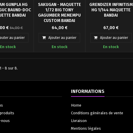
AM GUNPLA HG
SAKUGAN - MAQUETTE
GRENDIZER INFINITISM
HGUC BAUND-DOC
1/72 BIG TONY
HG 1/144 MAQUETTE
ETTE BANDAI
GAGUMBER MEMEMPU
BANDAI
CUSTOM BANDAI
e Bandai Gundam
- Figurine Gundam
Bandai Hobby présente a
00 €
64,00 €
67,00 €
64,00 €
VC et facile à
articulée à
sein de la collection HG
er sans colle ni
assembler- Système de
(Hight Grade) la maquett
jouter au panier
Ajouter au panier
Ajouter au panier
peinture.
montage SNAPFIT : ne
pour assembler la figurin
En stock
En stock
En stock
nécessite ni colle ni
Grendizer Infinitism, basé
peinture- Produit vendu
sur l'esthétique du film
dans une boite cartonnée
"Mazinger Z: Infinity".
 - 8 sur 8.
INFORMATIONS
ns
Home
produits
Conditions générales de vente
-nous
Livraison
Mentions légales