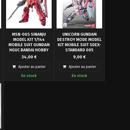
-
MSN-06S SINANJU
UNICORN GUNDAM
MODEL KIT 1/144
DESTROY MODE MODEL
MOBILE SUIT GUNDAM
KIT MOBILE SUIT SDEX-
HGUC BANDAI HOBBY
STANDARD 005
Bandai Hobby présente
Bandai Hobby présente au
MK57966
34,00 €
9,00 €
dans la collection Gunpla
sein de la collection SD
HG (High Grade) le kit de
Gundam Ex-Standard, la
Ajouter au panier
Ajouter au panier
.
maquettes à l'échelle
maquette pour assembler
En stock
En stock
1/144 pour assembler la
la figurine RX-0 Unicorn
figurine MSN-06S Sinanju,
Gundam (Destroy Mode),
basée sur le célèbre film
basée sur l'anime
d'anime "Mobile Suit
populaire "Mobile Suit
Gundam Unicorn".
Gundam Unicorn".