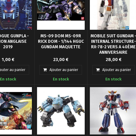
OGUE GUNPLA -
MS-09 DOM MS-09R
MOBILE SUIT GUNDAM 
ION ANGLAISE
RICK DOM - 1/144 HGUC
INTERNAL STRUCTURE-
2019
GUNDAM MAQUETTE
RX-78-2 VERS A 40ÈME
ANNIVERSAIRE
ue Gunpla édition
Pour ceux d'entre vous qui
RX 78-2 À moitié
1,00 €
23,00 €
28,00 €
anglaise.
savent faire la différence,
transparent "Internal
ce kit vous permet de
Structure" pour célébrez
jouter au panier
Ajouter au panier
Ajouter au panier
construire soit un Dom OU
les 40 ans de la franchise
En stock
En stock
En stock
un Rick-Dom!