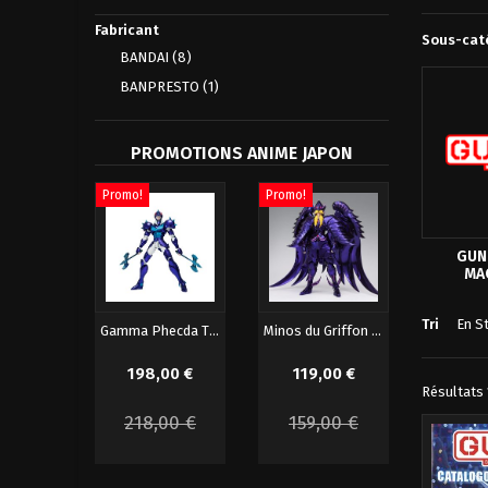
Fabricant
Sous-cat
BANDAI
(8)
BANPRESTO
(1)
PROMOTIONS ANIME JAPON
Promo!
Promo!
Promo!
GUNP
MA
Tri
En S
GX-76X2 UFO Robot Grendizer D.C Drill...
Gamma Phecda Thor Saint Seiya Figurine...
Minos du Griffon Original Color Edition...
00 €
198,00 €
119,00 €
72,00 €
Résultats 1
€
218,00 €
159,00 €
-30%