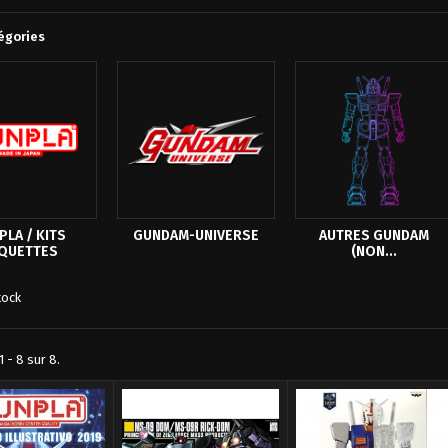
égories
Promo!
Promo!
Promo!
LA / KITS
GUNDAM-UNIVERSE
AUTRES GUNDAM
QUETTES
(NON...
tock
Shun New Bronze Myth Cloth Ex Andromeda...
GUNDAM Gunpla HG 1/144 Hguc Baund-Doc...
Ultraman Tiga Statuette Special Effects...
97,00 €
64,00 €
19,90 €
54,00 €
14,90 €
14,90 €
 - 8 sur 8.