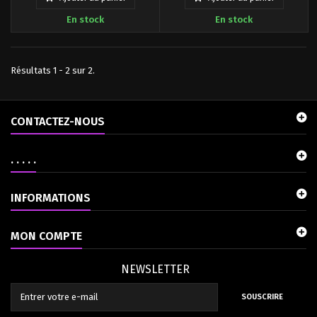
décorations murales Toxictoons,
En stock
En stock
série 1. Cette incroyable
collection de décorations
murales comprend neuf motifs
de décoration murale Toxictoons
Résultats 1 - 2 sur 2.
qui incarnent le véritable esprit
d'Halloween!
CONTACTEZ-NOUS
. . . . .
INFORMATIONS
MON COMPTE
NEWSLETTER
SOUSCRIRE