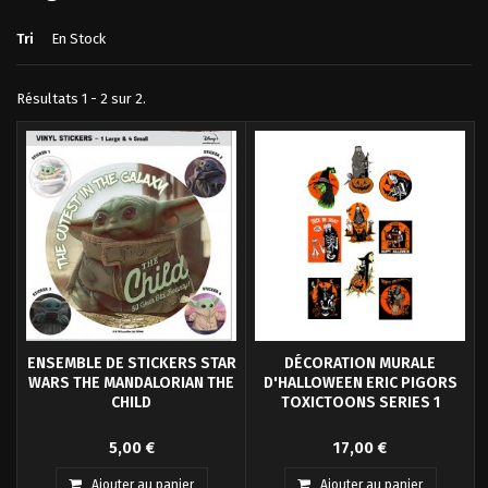
Tri
En Stock
Résultats 1 - 2 sur 2.
ENSEMBLE DE STICKERS STAR
DÉCORATION MURALE
WARS THE MANDALORIAN THE
D'HALLOWEEN ERIC PIGORS
CHILD
TOXICTOONS SERIES 1
Coller votre lot de 5 stickers
Trick or Treat Studios et Eric
5,00 €
17,00 €
vinyle de Bébé Yoda de Star
Pigors sont fiers de présenter la
Wars.
collection officielle de
Ajouter au panier
Ajouter au panier