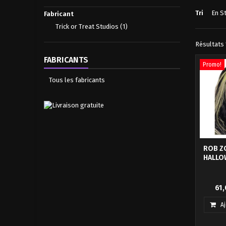
Tri
En S
Fabricant
Trick or Treat Studios
(1)
Résultats 1
FABRICANTS
Promo!
Tous les fabricants
ROB Z
HALLO
Vous av
61,
passer u
peau d
A
talen
acteur