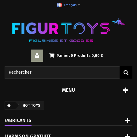
Français
Panier:
0
Produits
0,00 €
MENU
HOT TOYS
FABRICANTS
LIVRAISON GRATUITE