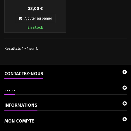
Plastoy vous présente cette
33,00 €
Tirelire de Grendizer Debout, l'un
des robots les plus puissants de
Ajouter au panier
l'univers. La tirelire mesure 18
En stock
cm et est basée sur l'anime "UFO
Robot Grendizer".
Résultats 1 - 1 sur 1.
CONTACTEZ-NOUS
. . . . .
INFORMATIONS
MON COMPTE