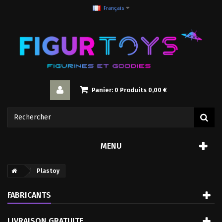
Français
Panier:
0
Produits
0,00 €
MENU
Plastoy
FABRICANTS
LIVRAISON GRATUITE