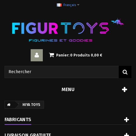
Français
Panier:
0
Produits
0,00 €
MENU
HIYA TOYS
FABRICANTS
LIVRAISON GRATUITE