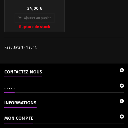
Hiya présente pour la collection
34,00 €
exclusive 1/18 Scale Previews la
figurine Jungle Hunter Water
Ajouter au panier
Emergence. Il est basé sur le film
Rupture de stock
"Predator". Emballage boîte-
fenêtre.
Résultats 1 - 1 sur 1.
CONTACTEZ-NOUS
. . . . .
INFORMATIONS
MON COMPTE