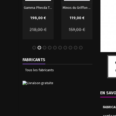
GX-76X2 UFO Robot Grendizer D.C Drill...
Gamma Phecda Thor Saint Seiya Figurine...
Minos du Griffon Original Color Edition...
00 €
198,00 €
119,00 €
72,00 €
€
218,00 €
159,00 €
-30%
FABRICANTS
Tous les fabricants
EN SAVO
FABRICA