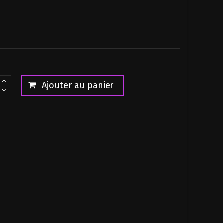
Ultraman Tiga statuette Special Effects...
Ultraman Tiga Statuette Special Effects...
Power Rangers Lightning Collection...
19,90 €
19,90 €
38,00 €
14,90 €
34,20 €
79,00 €
-10%
Ajouter au panier