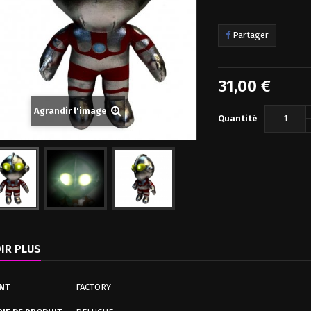
Shun New Bronze Myth Cloth Ex Andromeda...
GUNDAM Gunpla HG 1/144 Hguc Baund-Doc...
Ultraman Tiga Statuette Special Effects...
Partager
97,00 €
64,00 €
19,90 €
54,00 €
14,90 €
14,90 €
31,00 €
Agrandir l'image
Quantité
IR PLUS
NT
FACTORY