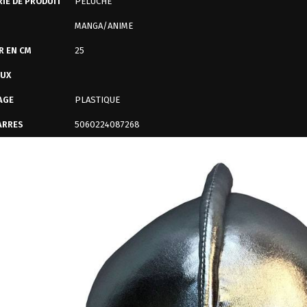
IE DE PRODUIT
PELUCHE
MANGA/ANIME
R EN CM
25
AUX
AGE
PLASTIQUE
ARRES
5060224087268