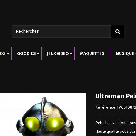
ROS
GOODIES
JEUX VIDEO
MAQUETTES
MUSIQUE
Ultraman Pel
Promo!
Promo!
Référence:
FACE4087
Promo!
Peluche avec fonctions
Haute qualité sous lice