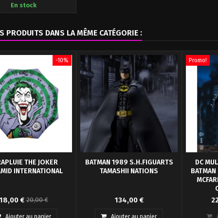
En stock
S PRODUITS DANS LA MÊME CATÉGORIE :
-10%
Promo!
APLUIE THE JOKER
BATMAN 1989 S.H.FIGUARTS
DC MUL
MID INTERNATIONAL
TAMASHII NATIONS
BATMAN 
MCFAR
e pliable de bonne qualité
Voici enfin Batman en
Figurine ar
18,00 €
134,00 €
22
20,00 €
du Joker.
S.H.Figuarts tiré du film culte de
avec acc
1989 par Tim...
Ajouter au panier
Ajouter au panier