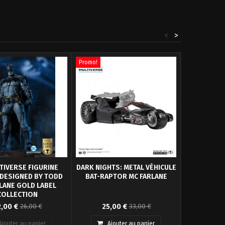
<
>
Promo!
TIVERSE FIGURINE
DARK NIGHTS: METAL VÉHICULE
BATMA
DESIGNED BY TODD
BAT-RAPTOR MC FARLANE
HOLLYWO
LANE GOLD LABEL
BATMOBI
COLLECTION
F
ticulée taille env. 18 cm
Tout droit sorti de la bande
Réplique en 
,00 €
25,00 €
26,00 €
33,00 €
essoires et socle, en
dessinée "Dark Nights: Metal"
plastique inj
emballage...
vient ce superbe...
Ajouter au panier
Ajouter au panier
Ajo