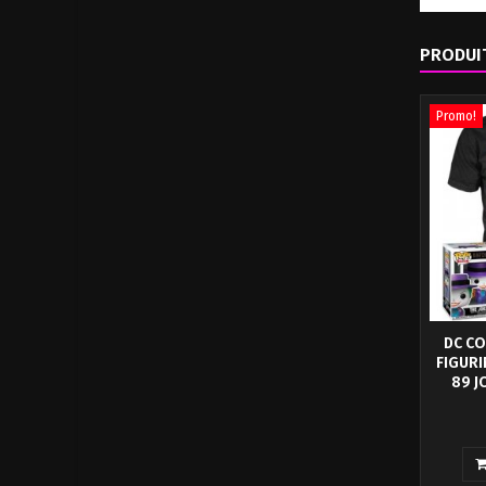
PRODUI
Promo!
DC CO
FIGURI
89 J
Funko so
le Joker 
qualité 
emb