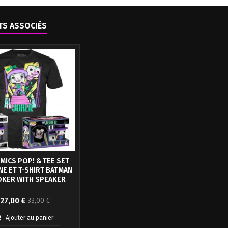
TS ASSOCIÉS
MICS POP! & TEE SET
NE ET T-SHIRT BATMAN
OKER WITH SPEAKER
rt une box originale avec
27,00 €
33,00 €
en pop + un T-shirt , haute
sous licence officielle, en
Ajouter au panier
allage boîte-vitrine.