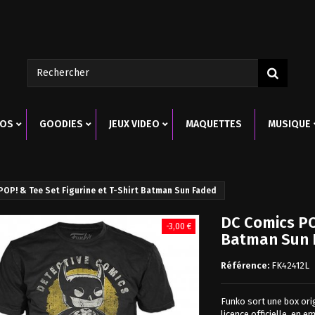
ROS
GOODIES
JEUX VIDEO
MAQUETTES
MUSIQUE
POP! & Tee Set Figurine et T-Shirt Batman Sun Faded
DC Comics POP
-3,00 €
Batman Sun 
Référence:
FK42412L
Funko sort une box or
licence officielle, en e