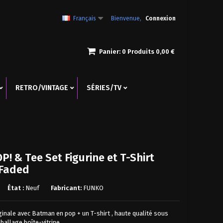
Français
Bienvenue,
Connexion
Panier:
0
Produits
0,00 €
RETRO/VINTAGE
SÉRIES/TV
! & Tee Set Figurine et T-Shirt
Faded
État :
Neuf
Fabricant:
FUNKO
iginale avec Batman en pop + un
T-shirt , haute qualité sous
mballage boîte-vitrine.