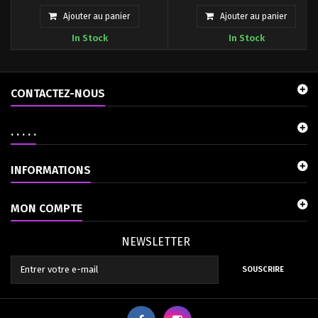
faire la différence, ce kit vous
maquette à monter
permet de...
du Governor para pawn sentinel.
Ajouter au panier
Ajouter au panier
In Stock
In Stock
CONTACTEZ-NOUS
. . . . .
INFORMATIONS
MON COMPTE
NEWSLETTER
SOUSCRIRE