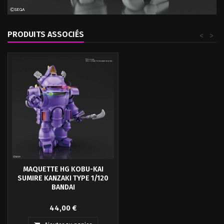
PRODUITS ASSOCIÉS
<
>
MAQUETTE HG KOBU-KAI
SUMIRE KANZAKI TYPE 1/120
BANDAI
Toute sa structure est conçue avec
44,00 €
la plus grande attention aux
détails, y compris les rivets et les