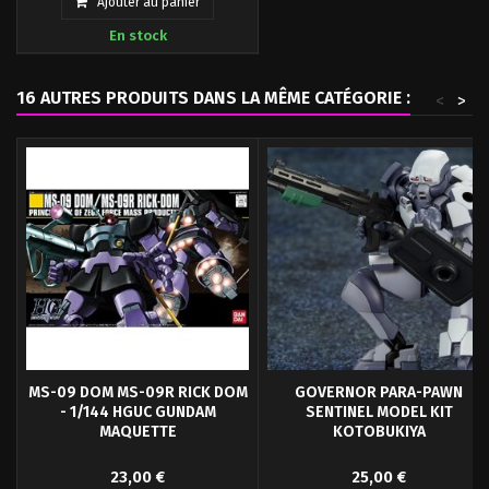
Ajouter au panier
tubes. Équipé d'un gimmick qui peut
En stock
ouvrir et fermer la trappe de bord.
Produit portant le logo officiel
Bluefin.
16 AUTRES PRODUITS DANS LA MÊME CATÉGORIE :
<
>
MS-09 DOM MS-09R RICK DOM
GOVERNOR PARA-PAWN
- 1/144 HGUC GUNDAM
SENTINEL MODEL KIT
MAQUETTE
KOTOBUKIYA
Pour ceux d'entre vous qui savent
KOTOBUKIYA vous propose cette
23,00 €
25,00 €