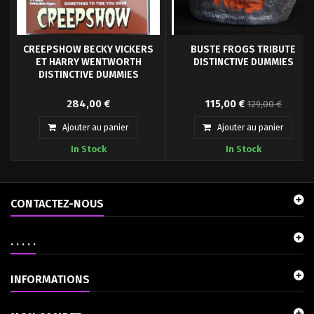
CREEPSHOW BECKY VICKERS
BUSTE FROGS TRIBUTE
ET HARRY WENTWORTH
DISTINCTIVE DUMMIES
DISTINCTIVE DUMMIES
Creepshow Becky Vickers et Harry
Nouveauté, buste du film Frogs.
284,00 €
115,00 €
129,00 €
Wentworth par Distinctive
Basé sur l'affiche du film d'horreur
Dummies, Sculpté...
Frogs...
Ajouter au panier
Ajouter au panier
In Stock
In Stock
CONTACTEZ-NOUS
. . . . .
INFORMATIONS