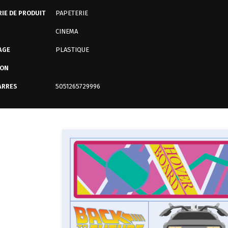
IE DE PRODUIT
PAPETERIE
CINEMA
AGE
PLASTIQUE
ION
ARRES
5051265729996