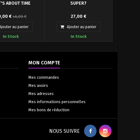
T'S ABOUT TIME
SUPER7
u en bois est basé sur
Figurine articulée de Tannen taille
,00 €
27,00 €
46,00 €
ge de la couverture
env. 10 cm, en emballage blister,
lématique du...
sous...
Ajouter au panier
Ajouter au panier
In Stock
In Stock
MON COMPTE
Mes commandes
Mes avoirs
Mes adresses
Mes informations personnelles
Mes bons de réduction
NOUS SUIVRE