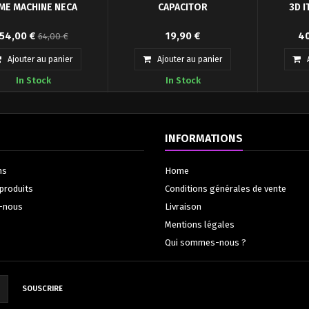
ME MACHINE NECA
CAPACITOR
3D I
 temps de sauter dans la
Portez ce tee-shirt fun du film
Ce tablea
54,00 €
19,90 €
40
64,00 €
 à remonter le temps et
Retour Vers Le Futur!
une ima
de revenir en...
emb
Ajouter au panier
Ajouter au panier
In Stock
In Stock
INFORMATIONS
ns
Home
produits
Conditions générales de vente
-nous
Livraison
Mentions légales
Qui sommes-nous ?
SOUSCRIRE