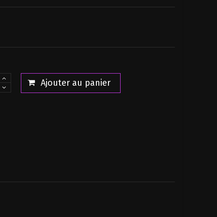
Diorama Dilophosaurus Creature Jurassic...
Star Wars Loose POP! Tees T-Shirt Like...
Star Wars Black Series Gaming Greats...
31,90 €
19,00 €
34,90 €
13,00 €
27,90 €
23,00 €
Ajouter au panier