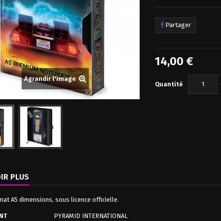
Blowout Alien Warrior 1/18 Scale Previews...
Shoretrooper Star Wars The Mandalorian...
Scout Trooper Star Wars The Mandalorian...
Partager
29,00 €
34,00 €
34,00 €
29,00 €
27,00 €
28,90 €
14,00 €
Agrandir l'image
Quantité
IR PLUS
mat A5 dimensions, sous licence officielle.
NT
PYRAMID INTERNATIONAL