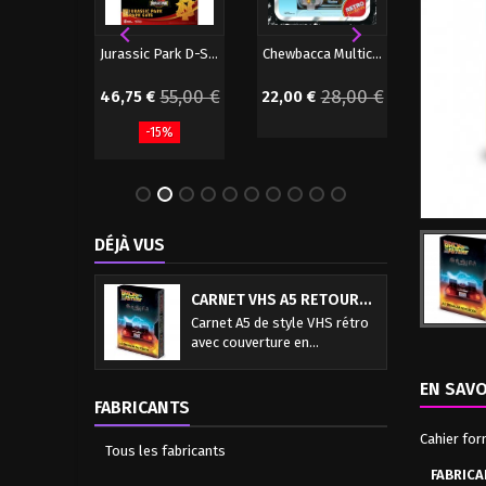
RoboCop figurine Ultimate Battle Damaged...
Jurassic Park D-Stage Diorama Park Gate...
Chewbacca Multicolor Star Wars Retro...
96,90 €
55,00 €
28,00 €
46,75 €
22,00 €
25,00 €
-15%
DÉJÀ VUS
CARNET VHS A5 RETOUR...
Carnet A5 de style VHS rétro
avec couverture en...
EN SAVO
FABRICANTS
Cahier for
Tous les fabricants
FABRICA