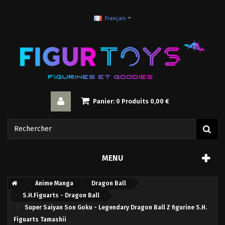
Français
Panier:
0
Produits
0,00 €
MENU
Anime Manga
Dragon Ball
S.H.Figuarts - Dragon Ball
Super Saiyan Son Goku - Legendary Dragon Ball Z figurine S.H.
Figuarts Tamashii