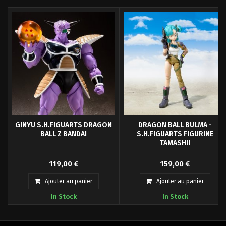
GINYU S.H.FIGUARTS DRAGON
DRAGON BALL BULMA -
BALL Z BANDAI
S.H.FIGUARTS FIGURINE
TAMASHII
La Special Force aux ordres de
Voici le personnage féminin le plus
119,00 €
159,00 €
Freezer arrive en S.H.Figuarts avec
populaire tiré de Dragon Ball
son...
Bulma....
Ajouter au panier
Ajouter au panier
In Stock
In Stock