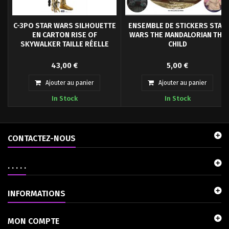
C-3PO STAR WARS SILHOUETTE
ENSEMBLE DE STICKERS STAR
EN CARTON RISE OF
WARS THE MANDALORIAN THE
SKYWALKER TAILLE RÉELLE
CHILD
Les découpes officielles de Star
Coller votre lot de 5 stickers vinyle
43,00 €
5,00 €
Wars The Rise of Skywalker sont
de Bébé Yoda de Star Wars.
faites de...
Ajouter au panier
Ajouter au panier
In Stock
In Stock
CONTACTEZ-NOUS
. . . . .
INFORMATIONS
MON COMPTE