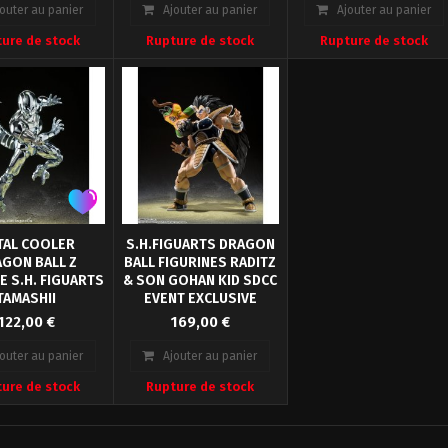
ts la Figurine de
Vegeta Scooter 2.0
jouter au panier
Ajouter au panier
Ajouter au panier
r Roshi Tortue
ure de stock
Rupture de stock
Rupture de stock
 de Dragon Ball.
TAL COOLER
S.H.FIGUARTS DRAGON
GON BALL Z
BALL FIGURINES RADITZ
E S.H. FIGUARTS
& SON GOHAN KID SDCC
TAMASHII
EVENT EXCLUSIVE
 Nations présente
Découvrez ce superbe
TAMASHII
122,00 €
169,00 €
 du S.H. Figuarts
pack S.H.Figuarts
figurine de Metal
Exclusive Edition
jouter au panier
Ajouter au panier
ler, qui a été
réunissant Raditz et Son
ure de stock
Rupture de stock
ité en fusionnant
Gohan (enfant), deux
g Gete Star dans
personnages
all Z : Le Retour
emblématiques de Dragon
de Cooler.
Ball Z. Édité par Bandai