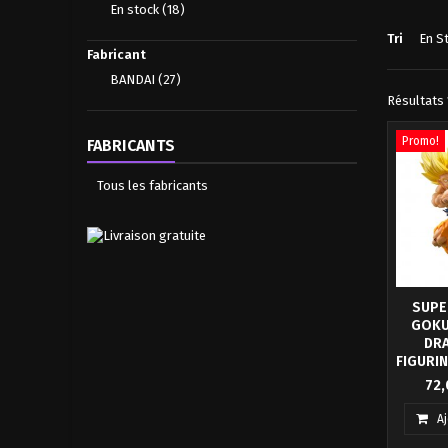
En stock
(18)
Tri
En S
Fabricant
BANDAI
(27)
Résultats 1
Promo!
FABRICANTS
Tous les fabricants
SUPE
GOKU
DRA
FIGURIN
Tamashii
72,
à nouvea
Figuart
A
Super S