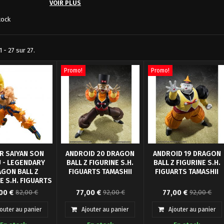
VOIR PLUS
tock
 - 27 sur 27.
Promo!
Promo!
R SAIYAN SON
ANDROID 20 DRAGON
ANDROID 19 DRAGON
 - LEGENDARY
BALL Z FIGURINE S.H.
BALL Z FIGURINE S.H.
GON BALL Z
FIGUARTS TAMASHII
FIGUARTS TAMASHII
E S.H. FIGUARTS
 Nations présente
TAMASHII
ANDROID 20, de "Dragon
Tamashii Nations présent
00 €
77,00 €
77,00 €
82,00 €
92,00 €
92,00 €
u, au sein du S.H.
Ball Z", rejoint
pour sa collection SH
s, la figurine de
S.H.Figuarts ! Les parties
Figuarts la figurine
jouter au panier
Ajouter au panier
Ajouter au panier
aiyan Son Goku -
d'expression incluses vous
d'Android A-19, basée sur