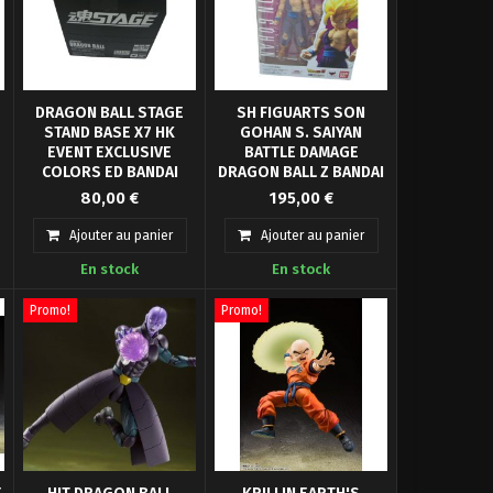
DRAGON BALL STAGE
SH FIGUARTS SON
STAND BASE X7 HK
GOHAN S. SAIYAN
EVENT EXCLUSIVE
BATTLE DAMAGE
COLORS ED BANDAI
DRAGON BALL Z BANDAI
Authentique Bandai
Neuf, scellé, parfait. Avec
80,00 €
195,00 €
l
exhibition stage pour les
une magnifique sculpture
figurines Dragon
et une super articulation
Ajouter au panier
Ajouter au panier
ball SH.Figuarts. Event
cette version de Son
En stock
En stock
exclusive. (x7 différent)
Gohan Super Saiyan et un
e
incontournable pour les
collectionneurs de la série
Promo!
Promo!
S.H.Figuarts Dragonball Z.