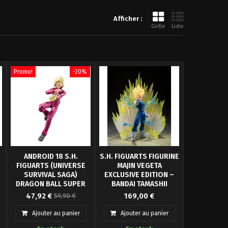
Afficher :
Grille
Liste
Promo!
-20%
ANDROID 18 S.H.
S.H. FIGUARTS FIGURINE
FIGUARTS (UNIVERSE
MAJIN VEGETA
SURVIVAL SAGA)
EXCLUSIVE EDITION –
DRAGON BALL SUPER
BANDAI TAMASHII
e
Figurine articulée Android
BANDAI
Version exclusive de Majin
NATIONS
47,92 €
169,00 €
59,90 €
C18 taille env. 14 cm avec
Vegeta dans la gamme
accessoires. Modèle de la
S.H. Figuarts par Bandai
Ajouter au panier
Ajouter au panier
collection S.H. Figuarts
Tamashii Nations. Figurine